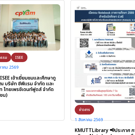
กรรม
ISEE
งหาคม 2569
 ISEE เข้าเยี่ยมชมและศึกษาดู
ณ บริษัท ซีพีแรม จำกัด และ
ัท ไทยเพรซิเดนท์ฟูดส์ จำกัด
าชน)
ข่าวสาร
1 สิงหาคม 2569
KMUTTLibrary 📢ประกาศ กา