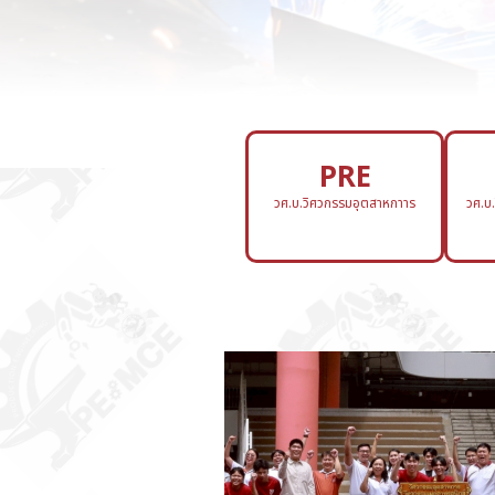
PRE
วศ.บ.วิศวกรรมอุตสาหกาาร
วศ.บ