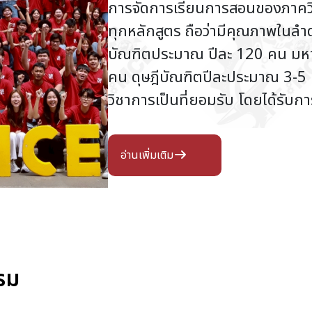
การจัดการเรียนการสอนของภาคว
ทุกหลักสูตร ถือว่ามีคุณภาพในล
บัณฑิตประมาณ ปีละ 120 คน มห
คน ดุษฎีบัณฑิตปีละประมาณ 3-5 
วิชาการเป็นที่ยอมรับ โดยได้รับก
อ่านเพิ่มเติม
รม