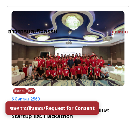
ข่าวสารและกิจกรรม
ดูทั้งหมด
กิจกรรม
ISEE
6 สิงหาคม 2569
ขอความยินยอม/Request for Consent
กิจกรรมพัฒนาศักยภาพนักศึกษา เสริมทักษะ
Startup และ Hackathon