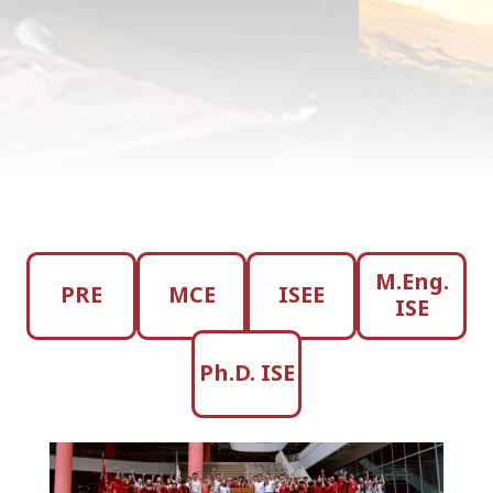
M.Eng.
PRE
MCE
ISEE
ISE
Ph.D. ISE