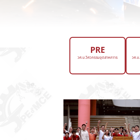
PRE
วศ.บ.วิศวกรรมอุตสาหกาาร
วศ.บ