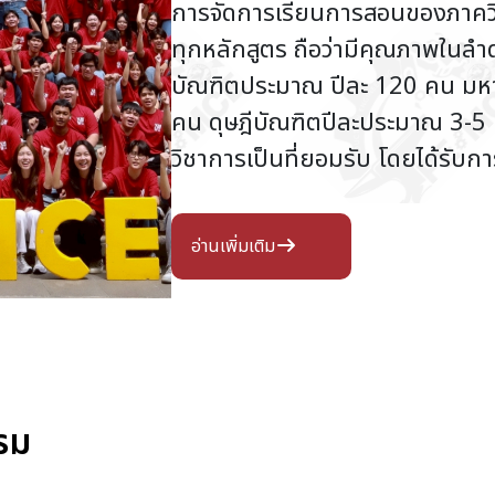
การจัดการเรียนการสอนของภาคว
ทุกหลักสูตร ถือว่ามีคุณภาพในล
บัณฑิตประมาณ ปีละ 120 คน มห
คน ดุษฎีบัณฑิตปีละประมาณ 3-5 
วิชาการเป็นที่ยอมรับ โดยได้รับก
อ่านเพิ่มเติม
รม