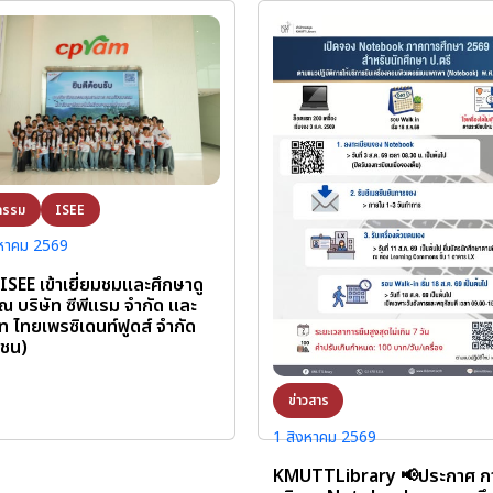
กรรม
ISEE
งหาคม 2569
 ISEE เข้าเยี่ยมชมและศึกษาดู
ณ บริษัท ซีพีแรม จำกัด และ
ัท ไทยเพรซิเดนท์ฟูดส์ จำกัด
าชน)
ข่าวสาร
1 สิงหาคม 2569
KMUTTLibrary 📢ประกาศ กา