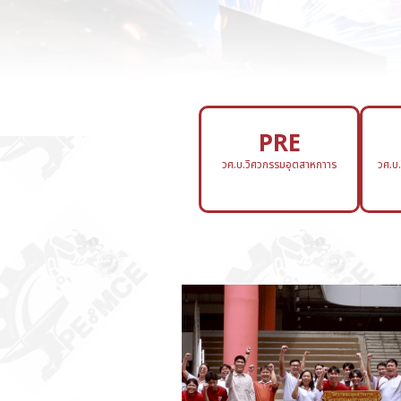
PRE
วศ.บ.วิศวกรรมอุตสาหกาาร
วศ.บ