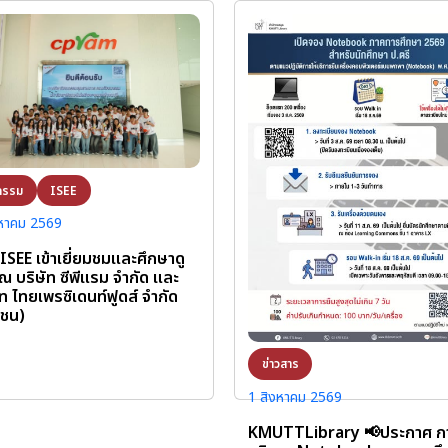
กรรม
ISEE
งหาคม 2569
 ISEE เข้าเยี่ยมชมและศึกษาดู
ณ บริษัท ซีพีแรม จำกัด และ
ัท ไทยเพรซิเดนท์ฟูดส์ จำกัด
าชน)
ข่าวสาร
1 สิงหาคม 2569
KMUTTLibrary 📢ประกาศ กา