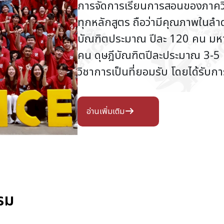
การจัดการเรียนการสอนของภาคว
ทุกหลักสูตร ถือว่ามีคุณภาพในล
บัณฑิตประมาณ ปีละ 120 คน มห
คน ดุษฎีบัณฑิตปีละประมาณ 3-5 
วิชาการเป็นที่ยอมรับ โดยได้รับก
อ่านเพิ่มเติม
รม